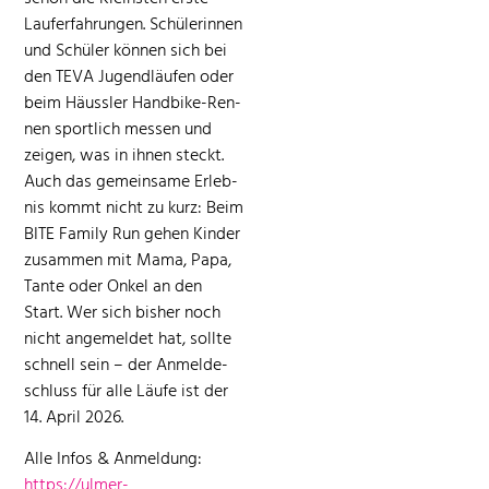
Laufer­fahrun­gen. Schü­lerin­nen
und Schüler kön­nen sich bei
den TEVA Jugendläufen oder
beim Häus­sler Hand­bike-Ren­
nen sportlich messen und
zeigen, was in ihnen steckt.
Auch das gemein­same Erleb­
nis kommt nicht zu kurz: Beim
BITE Fam­i­ly Run gehen Kinder
zusam­men mit Mama, Papa,
Tante oder Onkel an den
Start. Wer sich bish­er noch
nicht angemeldet hat, sollte
schnell sein – der Anmelde­
schluss für alle Läufe ist der
14. April 2026.
Alle Infos & Anmel­dung:
https://ulmer-