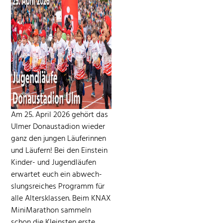
Am 25. April 2026 gehört das
Ulmer Donaus­ta­dion wieder
ganz den jun­gen Läuferin­nen
und Läufern! Bei den Ein­stein
Kinder- und Jugendläufen
erwartet euch ein abwech­
slungsre­ich­es Pro­gramm für
alle Alter­sklassen. Beim KNAX
Min­i­Marathon sam­meln
schon die Kle­in­sten erste