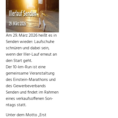
Am 29. März 2026 heißt es in
Senden wieder: Lauf­schuhe
schnüren und dabei sein,
wenn der Iller-Lauf erneut an
den Start geht.
Der 10-km-Run ist eine
gemein­same Ver­anstal­tung
des Ein­stein-Marathons und
des Gewer­be­ver­bands
Senden und find­et im Rah­men
eines verkauf­sof­fe­nen Son­
ntags statt.
Unter dem Mot­to „Erst