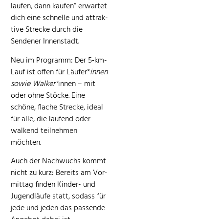
laufen, dann kaufen“ erwartet
dich eine schnelle und attrak­
tive Strecke durch die
Senden­er Innenstadt.
Neu im Pro­gramm: Der 5‑km-
Lauf ist offen für Läufer*
innen
sowie Walk­er*
innen – mit
oder ohne Stöcke. Eine
schöne, flache Strecke, ide­al
für alle, die laufend oder
walk­end teil­nehmen
möchten.
Auch der Nach­wuchs kommt
nicht zu kurz: Bere­its am Vor­
mit­tag find­en Kinder- und
Jugendläufe statt, sodass für
jede und jeden das passende